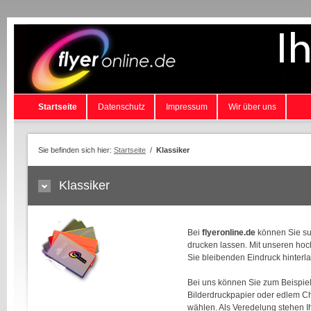
Startseite
Datenschutz
Impressum
Wir über uns
Sie befinden sich hier:
Startseite
/
Klassiker
Klassiker
Bei
flyeronline.de
können Sie su
drucken lassen. Mit unseren hoc
Sie bleibenden Eindruck hinterl
Bei uns können Sie zum Beispie
Bilderdruckpapier oder edlem C
wählen. Als Veredelung stehen I