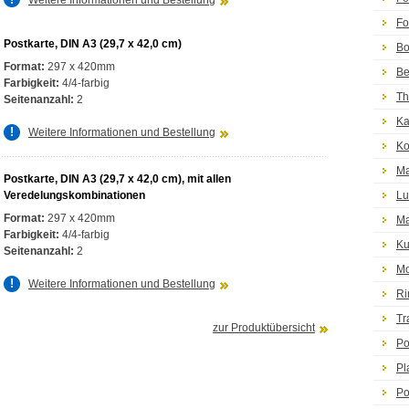
Fo
Postkarte, DIN A3 (29,7 x 42,0 cm)
Bo
Format:
297 x 420mm
Be
Farbigkeit:
4/4-farbig
Th
Seitenanzahl:
2
Ka
Weitere Informationen und Bestellung
Ko
Ma
Postkarte, DIN A3 (29,7 x 42,0 cm), mit allen
Veredelungskombinationen
Lu
Format:
297 x 420mm
Ma
Farbigkeit:
4/4-farbig
Ku
Seitenanzahl:
2
Mo
Weitere Informationen und Bestellung
Ri
Tr
zur Produktübersicht
Po
Pl
Po