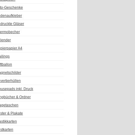
to-Geschenke
denaufkleber
druckte Gläser
ermobecher
lender
pierpapier A4
ilings
ftballon
gnetschilder
vertierhüllen
usepads inkl. Druck
ngbücher & Ordner
agetaschen
ster & Plakate
astikkarten
stkarten