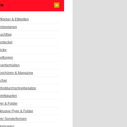
te
fkleber & Ettiketten
rbeplanen
achflag
erdeckel
öcke
iefbogen
vertierhüllen
oschüren & Magazine
cher
lbstdurchschreibesätze
ntrittskarten
yer & Folder
klusive Flyer & Folder
yer Sonderformen
totapeten