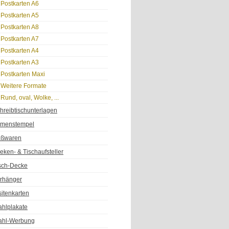
Postkarten A6
Postkarten A5
Postkarten A8
Postkarten A7
Postkarten A4
Postkarten A3
Postkarten Maxi
Weitere Formate
Rund, oval, Wolke, ...
hreibtischunterlagen
rmenstempel
ßwaren
eken- & Tischaufsteller
sch-Decke
rhänger
sitenkarten
hlplakate
hl-Werbung