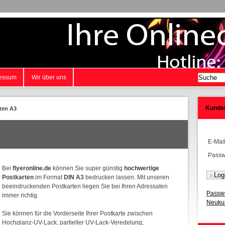
essum
Wir über uns
Kunde
ten A3
E-Mai
Passw
Bei
flyeronline.de
können Sie super günstig
hochwertige
Postkarten
im Format
DIN A3
bedrucken lassen. Mit unseren
beeindruckenden Postkarten liegen Sie bei Ihren Adressaten
Passwo
immer richtig.
Neukun
Sie können für die Vorderseite Ihrer Postkarte zwischen
Hochglanz-UV-Lack, partieller UV-Lack-Veredelung,