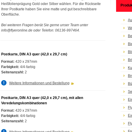
Heißfolienprägung Gold oder Silber wählen. Für die Rückseite
Produk
Ihrer Postkarte haben Sie eine matte und gut beschreibbare
Oberfläche.
Au
Bei weiteren Fragen berät Sie gerne unser Team unter
We
info@flyeronline.de oder Telefon: 06136-997464.
Be
Bi
Bl
Postkarte, DIN A3 quer (42,0 x 29,7 cm)
Br
Format:
420 x 297mm
Farbigkeit:
4/4-farbig
Ku
Seitenanzahl:
2
Br
Weitere Informationen und Bestellung
Bü
Se
Postkarte, DIN A3 quer (42,0 x 29,7 cm), mit allen
Ei
Veredelungskombinationen
Fl
Format:
420 x 297mm
Ex
Farbigkeit:
4/4-farbig
Seitenanzahl:
2
Fl
Fo
Weitere Informationen und Bestellung