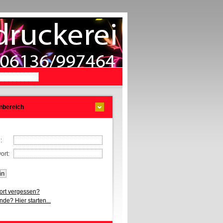
nbereich
l:
ort:
rt vergessen?
de? Hier starten...