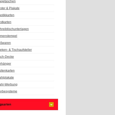
agetaschen
ster & Plakate
astikkarten
stkarten
hreibtischunterlagen
rmenstempel
ßwaren
eken- & Tischaufsteller
sch-Decke
rhänger
sitenkarten
hlplakate
hl-Werbung
rbesysteme
gsarten