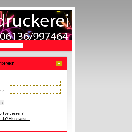
nbereich
l:
ort:
rt vergessen?
de? Hier starten...