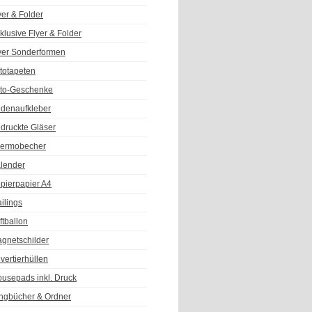
yer & Folder
klusive Flyer & Folder
yer Sonderformen
totapeten
to-Geschenke
denaufkleber
druckte Gläser
ermobecher
lender
pierpapier A4
ilings
ftballon
gnetschilder
vertierhüllen
usepads inkl. Druck
ngbücher & Ordner