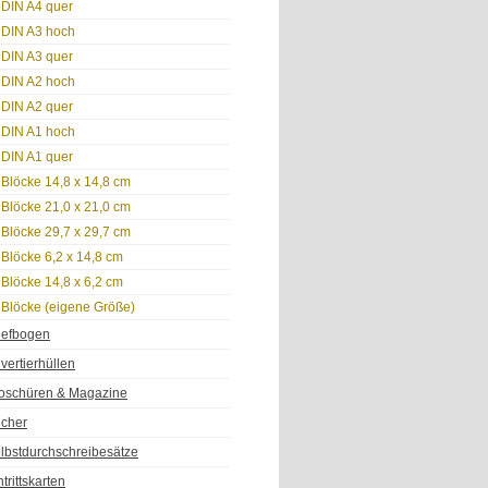
DIN A4 quer
DIN A3 hoch
DIN A3 quer
DIN A2 hoch
DIN A2 quer
DIN A1 hoch
DIN A1 quer
Blöcke 14,8 x 14,8 cm
Blöcke 21,0 x 21,0 cm
Blöcke 29,7 x 29,7 cm
Blöcke 6,2 x 14,8 cm
Blöcke 14,8 x 6,2 cm
Blöcke (eigene Größe)
iefbogen
vertierhüllen
oschüren & Magazine
cher
lbstdurchschreibesätze
ntrittskarten