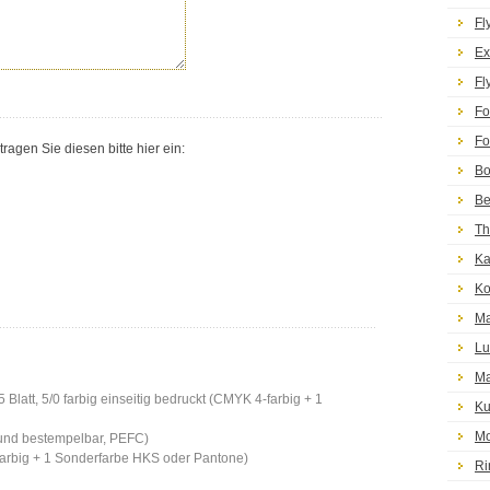
Fl
Ex
Fl
Fo
Fo
agen Sie diesen bitte hier ein:
Bo
Be
Th
Ka
Ko
Ma
Lu
Ma
Blatt, 5/0 farbig einseitig bedruckt (CMYK 4-farbig + 1
Ku
Mo
 und bestempelbar, PEFC)
-farbig + 1 Sonderfarbe HKS oder Pantone)
Ri