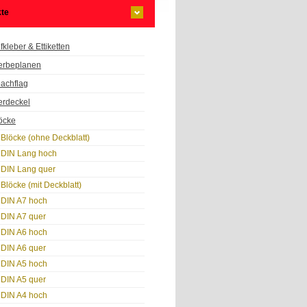
te
fkleber & Ettiketten
rbeplanen
achflag
erdeckel
öcke
Blöcke (ohne Deckblatt)
DIN Lang hoch
DIN Lang quer
Blöcke (mit Deckblatt)
DIN A7 hoch
DIN A7 quer
DIN A6 hoch
DIN A6 quer
DIN A5 hoch
DIN A5 quer
DIN A4 hoch