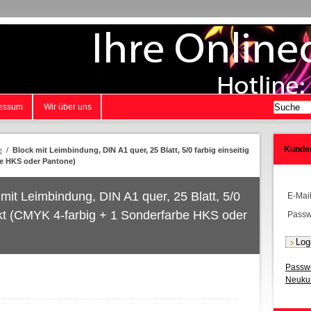
essum
Wir über uns
Kunde
e
/
Block mit Leimbindung, DIN A1 quer, 25 Blatt, 5/0 farbig einseitig
be HKS oder Pantone)
 mit Leimbindung, DIN A1 quer, 25 Blatt, 5/0
E-Mai
uckt (CMYK 4-farbig + 1 Sonderfarbe HKS oder
Passw
Passwo
Neukun