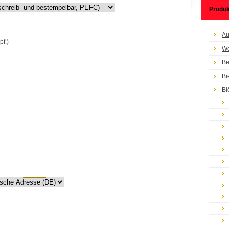
Produk
Au
pf.)
We
Be
Bi
Bl