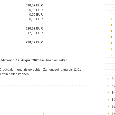
620,52
EUR
0,00 EUR
0,00 EUR
0,00 EUR
620,52
EUR
117,90
EUR
738,42
EUR
m
Mittwoch, 19. August 2026
bei Ihnen eintreffen.
n Druckdaten- und fristgerechten Zahlungseingang bis 11:01
termin halten können.
Br
Ku
Br
Bü
Se
Ei