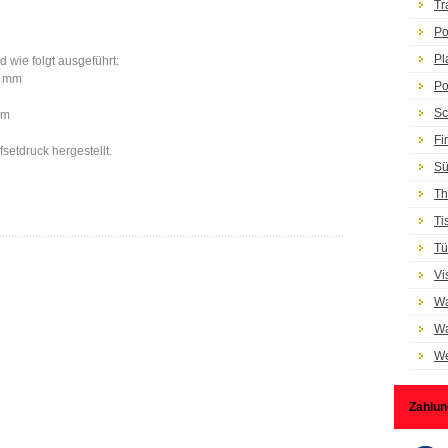
Tr
Po
Pl
 wie folgt ausgeführt:
1 mm
Po
Sc
mm
Fi
setdruck hergestellt.
Sü
Th
Ti
Tü
Vi
Wa
Wa
We
Zahlun