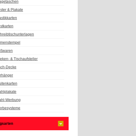
agetaschen
ster & Plakate
astikkarten
stkarten
hreibtischunterlagen
rmenstempel
ßwaren
eken- & Tischaufsteller
sch-Decke
rhänger
sitenkarten
hlplakate
hl-Werbung
rbesysteme
gsarten