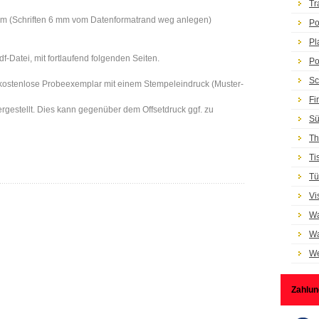
Tr
 cm (Schriften 6 mm vom Datenformatrand weg anlegen)
Po
Pl
df-Datei, mit fortlaufend folgenden Seiten.
Po
Sc
s kostenlose Probeexemplar mit einem Stempeleindruck (Muster-
Fi
ergestellt. Dies kann gegenüber dem Offsetdruck ggf. zu
Sü
Th
Ti
Tü
Vi
Wa
Wa
We
Zahlun