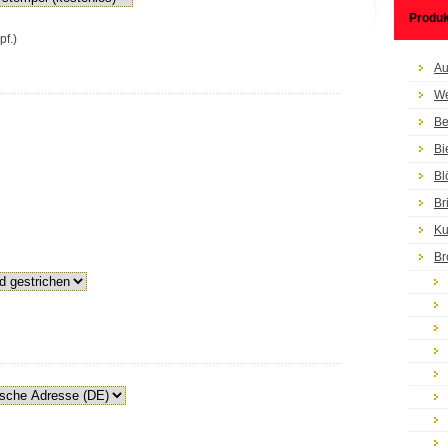
Produk
pf.)
Au
We
Be
Bi
Bl
Br
Ku
Br