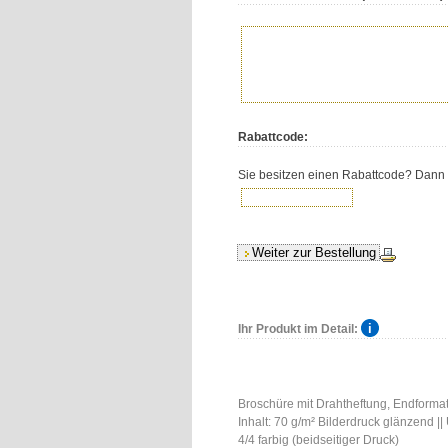
Rabattcode:
Sie besitzen einen Rabattcode? Dann tr
Ihr Produkt im Detail:
Broschüre mit Drahtheftung, Endformat 
Inhalt: 70 g/m² Bilderdruck glänzend |
4/4 farbig (beidseitiger Druck)