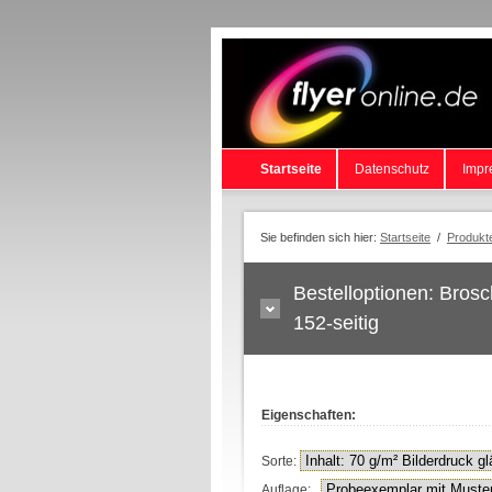
Startseite
Datenschutz
Impr
Sie befinden sich hier:
Startseite
/
Produkt
Bestelloptionen: Bros
152-seitig
Eigenschaften:
Sorte:
Auflage: