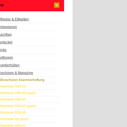
te
fkleber & Ettiketten
rbeplanen
achflag
erdeckel
öcke
iefbogen
vertierhüllen
oschüren & Magazine
Broschüren Klammerheftung
Klammer DIN A4
Klammer DIN A4 (quer)
Klammer DIN A5
Klammer DIN A5 (quer)
Klammer DIN A6
Klammer A6 (quer)
Klammer DIN A7