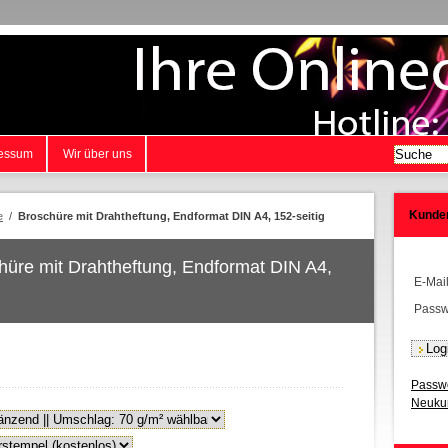
essum
Wir über uns
Kunde
e
/
Broschüre mit Drahtheftung, Endformat DIN A4, 152-seitig
chüre mit Drahtheftung, Endformat DIN A4,
E-Mai
Passw
Passwo
Neukun