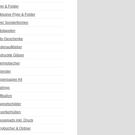
yer & Folder
klusive Flyer & Folder
yer Sonderformen
totapeten
to-Geschenke
denaufkleber
druckte Gläser
ermobecher
lender
pierpapier A4
ilings
ftballon
gnetschilder
vertierhüllen
usepads inkl. Druck
ngbücher & Ordner