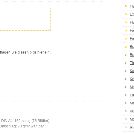
Fl
Ex
Fl
Fo
Fo
Bo
agen Sie diesen bitte hier ein:
Be
Th
Ka
Ko
Ma
Lu
Ma
Ku
Mo
DIN A4, 152-seitig (76 Blätter)
| Umschlag: 70 g/m² wählbar
Ri