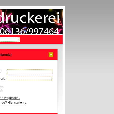
nbereich
l:
ort:
rt vergessen?
de? Hier starten...