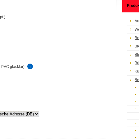
Produk
pf.)
Au
We
Be
Bi
Bl
Br
rt-PVC glasklar)
Ku
Br