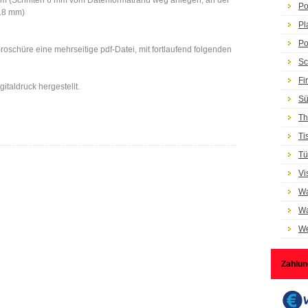
 cm (Schriften 6 mm vom Datenformatrand weg anlegen, an der
Po
 18 mm)
Pl
Po
r Broschüre eine mehrseitige pdf-Datei, mit fortlaufend folgenden
Sc
Fi
italdruck hergestellt.
Sü
Th
Ti
Tü
Vi
Wa
Wa
We
Zahlun