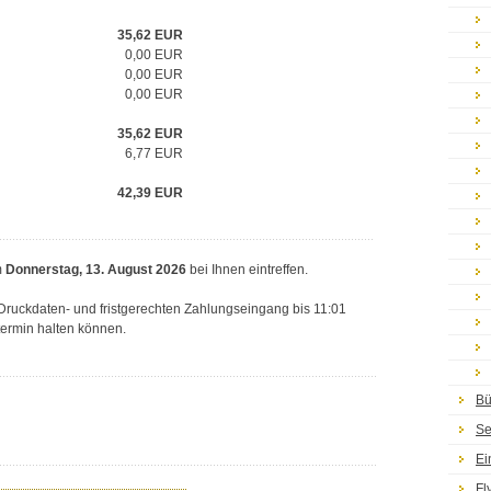
35,62
EUR
0,00 EUR
0,00 EUR
0,00 EUR
35,62
EUR
6,77
EUR
42,39
EUR
m
Donnerstag, 13. August 2026
bei Ihnen eintreffen.
n Druckdaten- und fristgerechten Zahlungseingang bis 11:01
termin halten können.
Bü
Se
Ei
Fl