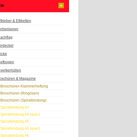
te
fkleber & Ettiketten
rbeplanen
achflag
erdeckel
öcke
iefbogen
vertierhüllen
oschüren & Magazine
Broschüren Klammerheftung
Broschüren (Ringösen)
Broschüren (Spiralbindung)
Spiralbindung A4
Spiralbindung A4 (quer)
Spiralbindung A5
Spiralbindung A5 (quer)
Spiralbindung A6