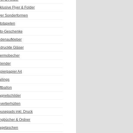
klusive Flyer & Folder
yer Sonderformen
totapeten
to-Geschenke
denaufkleber
druckte Gläser
ermobecher
lender
pierpapier A4
ilings
ftballon
gnetschilder
vertierhüllen
usepads inkl. Druck
ngbücher & Ordner
agetaschen