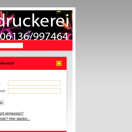
nbereich
l:
ort:
rt vergessen?
de? Hier starten...