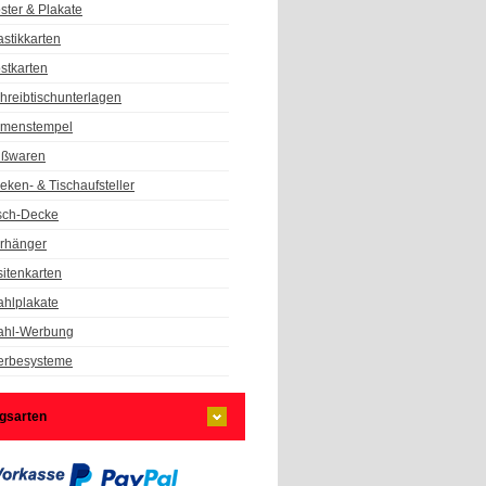
ster & Plakate
astikkarten
stkarten
hreibtischunterlagen
rmenstempel
ßwaren
eken- & Tischaufsteller
sch-Decke
rhänger
sitenkarten
hlplakate
hl-Werbung
rbesysteme
gsarten