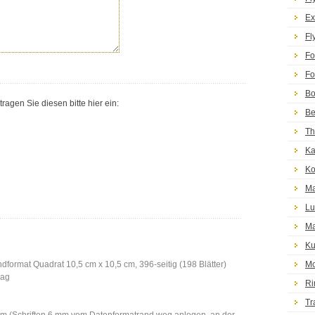
Ex
Fl
Fo
Fo
Bo
agen Sie diesen bitte hier ein:
Be
Th
Ka
Ko
Ma
Lu
Ma
Ku
dformat Quadrat 10,5 cm x 10,5 cm, 396-seitig (198 Blätter)
Mo
lag
Ri
Tr