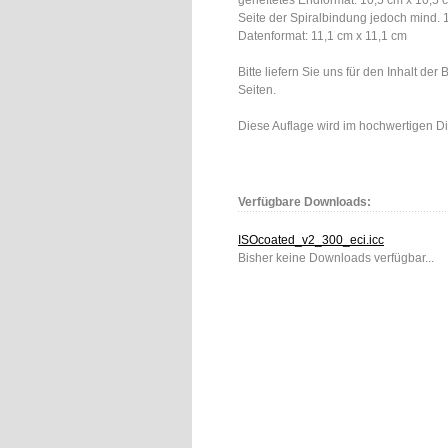
geheftetes Endformat: 10,5 cm x 10,5
Seite der Spiralbindung jedoch mind.
Datenformat: 11,1 cm x 11,1 cm
Bitte liefern Sie uns für den Inhalt de
Seiten.
Diese Auflage wird im hochwertigen Dig
Verfügbare Downloads:
ISOcoated_v2_300_eci.icc
Bisher keine Downloads verfügbar...