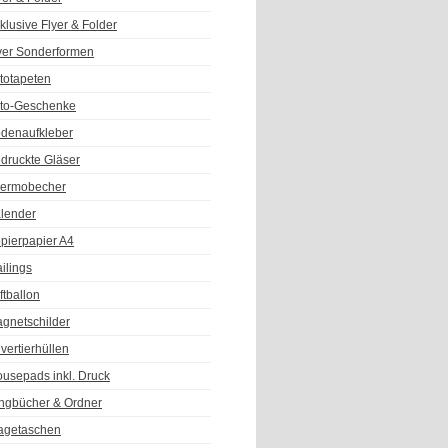
klusive Flyer & Folder
yer Sonderformen
totapeten
to-Geschenke
denaufkleber
druckte Gläser
ermobecher
lender
pierpapier A4
ilings
ftballon
gnetschilder
vertierhüllen
usepads inkl. Druck
ngbücher & Ordner
agetaschen