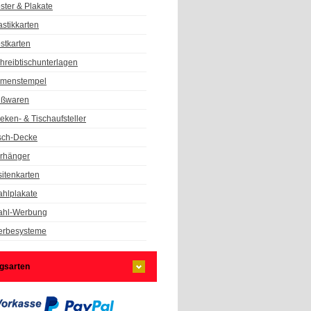
ster & Plakate
astikkarten
stkarten
hreibtischunterlagen
rmenstempel
ßwaren
eken- & Tischaufsteller
sch-Decke
rhänger
sitenkarten
hlplakate
hl-Werbung
rbesysteme
gsarten