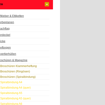
te
fkleber & Ettiketten
rbeplanen
achflag
erdeckel
öcke
iefbogen
vertierhüllen
oschüren & Magazine
Broschüren Klammerheftung
Broschüren (Ringösen)
Broschüren (Spiralbindung)
Spiralbindung A4
Spiralbindung A4 (quer)
Spiralbindung A5
Spiralbindung A5 (quer)
Spiralbindung A6