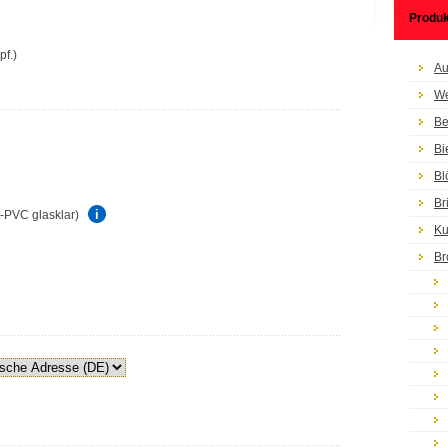
Produk
pf.)
Au
We
Be
Bi
Bl
Br
rt-PVC glasklar)
Ku
Br