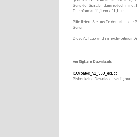
geheftetes Endformat: 10,5 cm x 10,5
Seite der Spiralbindung jedoch mind.
Datenformat: 11,1 cm x 11,1 cm
Bitte liefern Sie uns für den Inhalt de
Seiten.
Diese Auflage wird im hochwertigen Dig
Verfügbare Downloads:
ISOcoated_v2_300_eci.icc
Bisher keine Downloads verfügbar...