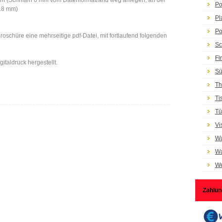
 cm (Schriften 6 mm vom Datenformatrand weg anlegen, an der
Po
 18 mm)
Pl
Po
r Broschüre eine mehrseitige pdf-Datei, mit fortlaufend folgenden
Sc
Fi
italdruck hergestellt.
Sü
Th
Ti
Tü
Vi
Wa
Wa
We
Zahlun