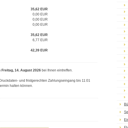
35,62
EUR
0,00 EUR
0,00 EUR
0,00 EUR
35,62
EUR
6,77
EUR
42,39
EUR
m
Freitag, 14. August 2026
bei Ihnen eintreffen.
n Druckdaten- und fristgerechten Zahlungseingang bis 11:01
termin halten können.
Bü
Se
Ei
Fl