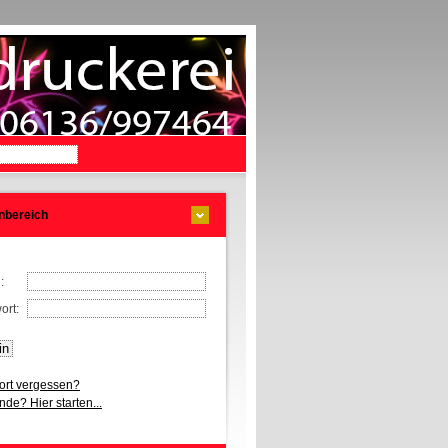
nbereich
l:
ort:
rt vergessen?
de? Hier starten...