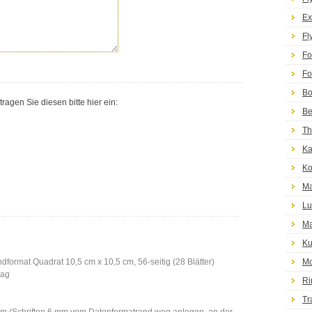
Ex
Fl
Fo
Fo
Bo
agen Sie diesen bitte hier ein:
Be
Th
Ka
Ko
Ma
Lu
Ma
Ku
dformat Quadrat 10,5 cm x 10,5 cm, 56-seitig (28 Blätter)
Mo
lag
Ri
Tr