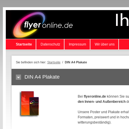
Startseite
Datenschutz
Impressum
Wir über uns
Sie befinden sich hier:
Startseite
/
DIN A4 Plakate
DIN A4 Plakate
Bei
flyeronline.de
können Sie su
den Innen- und Außenbereich
d
Unsere Poster und Plakate erhal
Formaten, preiswert und in hoch
witterungsbeständig).