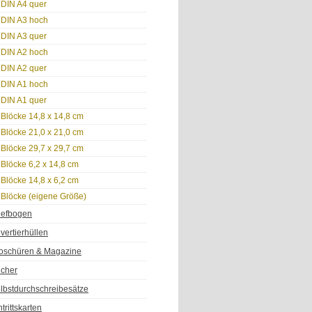
DIN A4 quer
DIN A3 hoch
DIN A3 quer
DIN A2 hoch
DIN A2 quer
DIN A1 hoch
DIN A1 quer
Blöcke 14,8 x 14,8 cm
Blöcke 21,0 x 21,0 cm
Blöcke 29,7 x 29,7 cm
Blöcke 6,2 x 14,8 cm
Blöcke 14,8 x 6,2 cm
Blöcke (eigene Größe)
iefbogen
vertierhüllen
oschüren & Magazine
cher
lbstdurchschreibesätze
ntrittskarten