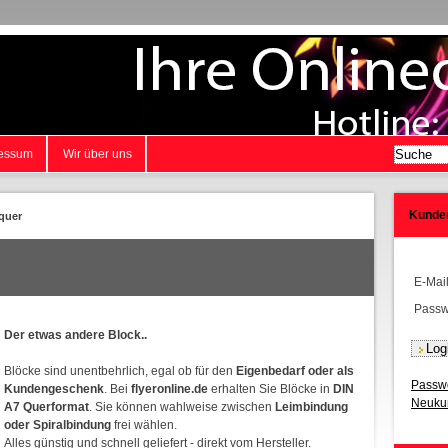
essum
Wir über uns
Kunde
quer
E-Mai
Passw
Der etwas andere Block..
Blöcke sind unentbehrlich, egal ob für den
Eigenbedarf oder als
Passwo
Kundengeschenk
. Bei
flyeronline.de
erhalten Sie Blöcke in
DIN
Neukun
A7 Querformat
. Sie können wahlweise zwischen
Leimbindung
oder Spiralbindung
frei wählen.
Alles günstig und schnell geliefert - direkt vom Hersteller.