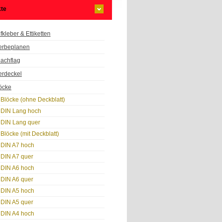
te
fkleber & Ettiketten
rbeplanen
achflag
erdeckel
öcke
Blöcke (ohne Deckblatt)
DIN Lang hoch
DIN Lang quer
Blöcke (mit Deckblatt)
DIN A7 hoch
DIN A7 quer
DIN A6 hoch
DIN A6 quer
DIN A5 hoch
DIN A5 quer
DIN A4 hoch