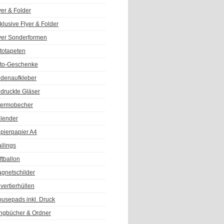
yer & Folder
klusive Flyer & Folder
yer Sonderformen
totapeten
to-Geschenke
denaufkleber
druckte Gläser
ermobecher
lender
pierpapier A4
ilings
ftballon
gnetschilder
vertierhüllen
usepads inkl. Druck
ngbücher & Ordner