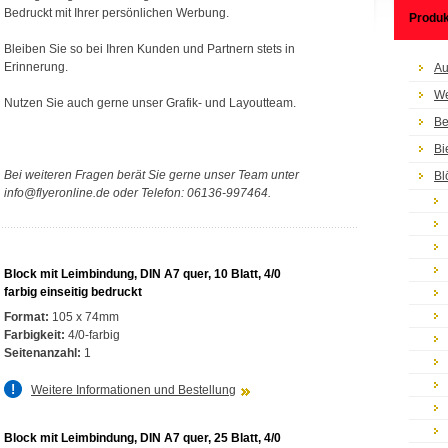
Bedruckt mit Ihrer persönlichen Werbung.
Produk
Bleiben Sie so bei Ihren Kunden und Partnern stets in
Erinnerung.
Au
We
Nutzen Sie auch gerne unser Grafik- und Layoutteam.
Be
Bi
Bei weiteren Fragen berät Sie gerne unser Team unter
Bl
info@flyeronline.de oder Telefon: 06136-997464.
Block mit Leimbindung, DIN A7 quer, 10 Blatt, 4/0
farbig einseitig bedruckt
Format:
105 x 74mm
Farbigkeit:
4/0-farbig
Seitenanzahl:
1
Weitere Informationen und Bestellung
Block mit Leimbindung, DIN A7 quer, 25 Blatt, 4/0