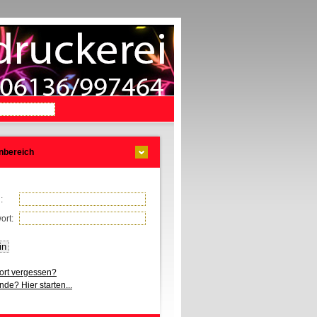
nbereich
l:
ort:
rt vergessen?
de? Hier starten...