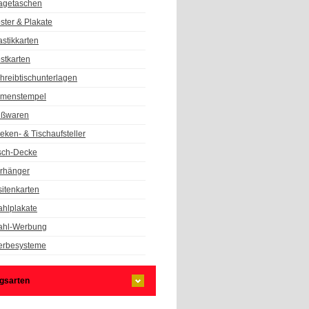
agetaschen
ster & Plakate
astikkarten
stkarten
hreibtischunterlagen
rmenstempel
ßwaren
eken- & Tischaufsteller
sch-Decke
rhänger
sitenkarten
hlplakate
hl-Werbung
rbesysteme
gsarten