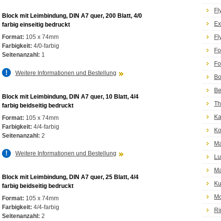
Fl
Block mit Leimbindung, DIN A7 quer, 200 Blatt, 4/0
Ex
farbig einseitig bedruckt
Format:
105 x 74mm
Fl
Farbigkeit:
4/0-farbig
Fo
Seitenanzahl:
1
Fo
Weitere Informationen und Bestellung
Bo
Be
Block mit Leimbindung, DIN A7 quer, 10 Blatt, 4/4
Th
farbig beidseitig bedruckt
Ka
Format:
105 x 74mm
Farbigkeit:
4/4-farbig
Ko
Seitenanzahl:
2
Ma
Weitere Informationen und Bestellung
Lu
Ma
Block mit Leimbindung, DIN A7 quer, 25 Blatt, 4/4
Ku
farbig beidseitig bedruckt
Mo
Format:
105 x 74mm
Farbigkeit:
4/4-farbig
Ri
Seitenanzahl:
2