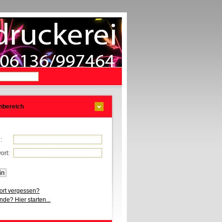
nbereich
l:
ort:
rt vergessen?
de? Hier starten...