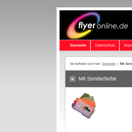
Startseite
Datenschutz
Impr
Sie befinden sich hier:
Startseite
/
Mit Son
Mit Sonderfarbe