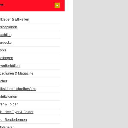
te
fkleber & Ettiketten
rbeplanen
achflag
erdeckel
öcke
iefbogen
vertierhüllen
oschüren & Magazine
cher
lbstdurchschreibesätze
ntrittskarten
yer & Folder
klusive Flyer & Folder
yer Sonderformen
totapeten