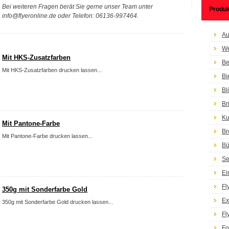
Bei weiteren Fragen berät Sie gerne unser Team unter
Produk
info@flyeronline.de oder Telefon: 06136-997464.
Au
We
Mit HKS-Zusatzfarben
Be
Mit HKS-Zusatzfarben drucken lassen...
Bi
Bl
Br
Ku
Mit Pantone-Farbe
Br
Mit Pantone-Farbe drucken lassen...
Bü
Se
Ei
Fl
350g mit Sonderfarbe Gold
Ex
350g mit Sonderfarbe Gold drucken lassen...
Fl
Fo