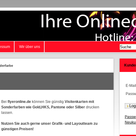
essum
Wir über uns
Kunde
derfarbe
E-Mai
Passw
Bei
flyeronline.de
können Sie günstig
Visitenkarten mit
Sonderfarben wie Gold,HKS, Pantone oder Silber
drucken
lassen.
Passwo
Neukun
Nutzen Sie auch gerne unser Grafik- und Layoutteam zu
günstigen Preisen!