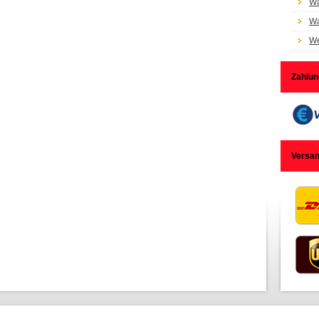
Wa
Wa
We
Zahlun
Versa