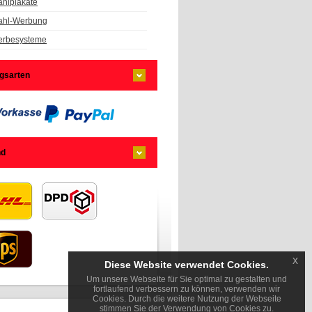
hlplakate
hl-Werbung
rbesysteme
gsarten
nd
x
Diese Website verwendet Cookies.
Um unsere Webseite für Sie optimal zu gestalten und
fortlaufend verbessern zu können, verwenden wir
Cookies. Durch die weitere Nutzung der Webseite
stimmen Sie der Verwendung von Cookies zu.