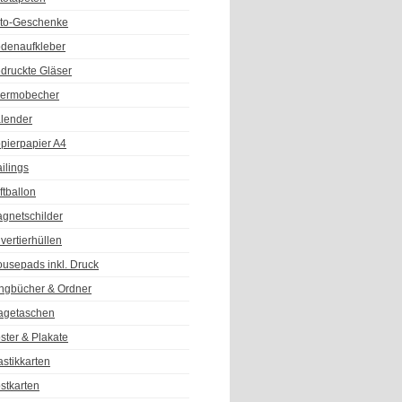
to-Geschenke
denaufkleber
druckte Gläser
ermobecher
lender
pierpapier A4
ilings
ftballon
gnetschilder
vertierhüllen
usepads inkl. Druck
ngbücher & Ordner
agetaschen
ster & Plakate
astikkarten
stkarten