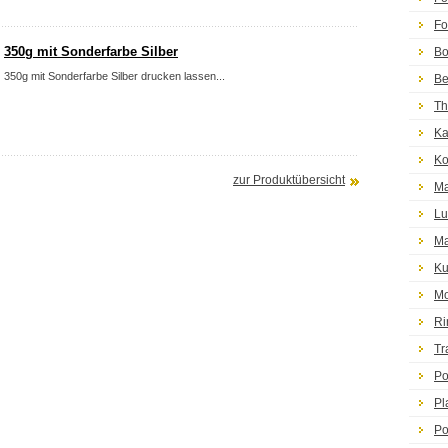
Fo
350g mit Sonderfarbe Silber
Bo
350g mit Sonderfarbe Silber drucken lassen...
Be
Th
Ka
Ko
zur Produktübersicht
Ma
Lu
Ma
Ku
Mo
Ri
Tr
Po
Pl
Po