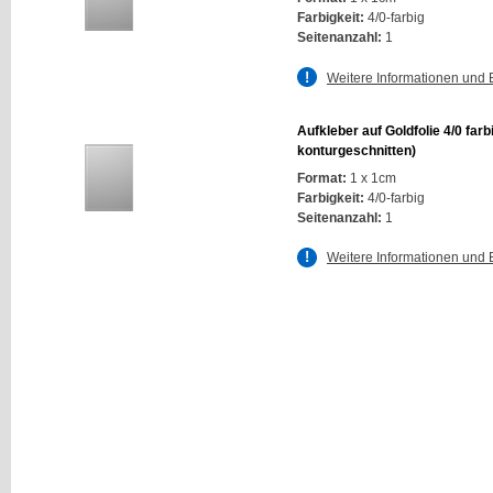
Farbigkeit:
4/0-farbig
Seitenanzahl:
1
Weitere Informationen und 
Aufkleber auf Goldfolie 4/0 farb
konturgeschnitten)
Format:
1 x 1cm
Farbigkeit:
4/0-farbig
Seitenanzahl:
1
Weitere Informationen und 