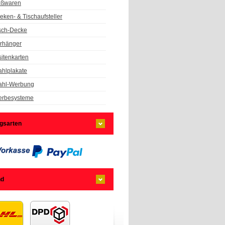
ßwaren
eken- & Tischaufsteller
sch-Decke
rhänger
sitenkarten
hlplakate
hl-Werbung
rbesysteme
gsarten
nd