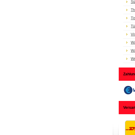
Sü
Th
Ti
Tü
Vi
Wa
Wa
We
Zahlun
Versa