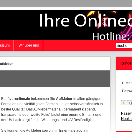
essum
Wir über uns
Kunde
ufkleber
E-Mai
Passw
Bei
flyeronline.de
bekommen Sie
Aufkleber
in allen gängigen
Formaten und vielfältigsten Formen – alles selbstverständlich in
bester Qualität. Das Aufklebermaterial (permanent klebend,
Passwo
transparente oder weiße Folie) bietet eine enorme Brillanz und
Neukun
der UV-Lack sorgt für die Witterungs- und UV-Beständigkeit.
Sie können die Aufkleber sowohl im
Innen- als auch im