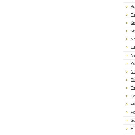
Be
Th
Ka
Ko
Ma
Lu
Ma
Ku
Mo
Ri
Tr
Po
Pl
Po
Sc
Fi