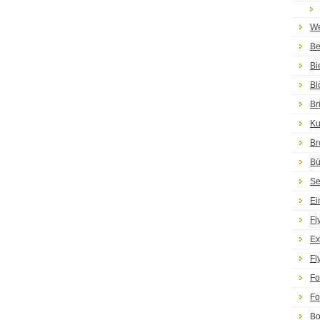
We
Be
Bi
Bl
Br
Ku
Br
Bü
Se
Ei
Fl
Ex
Fl
Fo
Fo
Bo