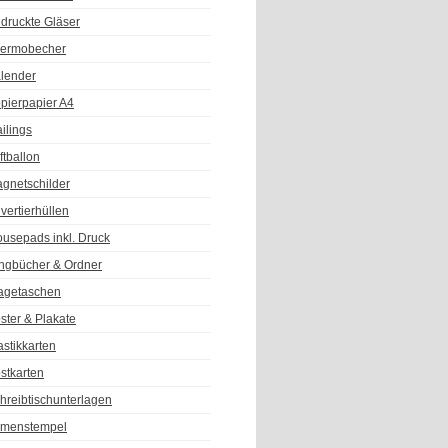
druckte Gläser
ermobecher
lender
pierpapier A4
ilings
ftballon
gnetschilder
vertierhüllen
usepads inkl. Druck
ngbücher & Ordner
agetaschen
ster & Plakate
astikkarten
stkarten
hreibtischunterlagen
rmenstempel