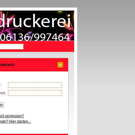
nbereich
l:
ort:
rt vergessen?
de? Hier starten...