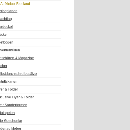
Aufkleber Blockout
rbeplanen
achflag
erdeckel
öcke
iefbogen
vertierhüllen
oschüren & Magazine
cher
lbstdurchschreibesätze
ntrittskarten
yer & Folder
klusive Flyer & Folder
yer Sonderformen
totapeten
to-Geschenke
denaufkleber