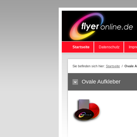
Startseite
Datenschutz
Impr
Sie befinden sich hier:
Startseite
/
Ovale A
Ovale Aufkleber