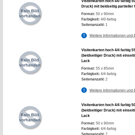
Visitenkarten hoch 4/0 farbig 5
Druck) mit beidseitig partielle
Format:
50 x 90mm
Farbigkeit:
4/0-farbig
Seitenanzahl:
1
Weitere Informationen und 
Visitenkarten hoch 4/4 farbig 
(beidseitiger Druck) mit einsei
Lack
Format:
55 x 85mm
Farbigkeit:
4/4-farbig
Seitenanzahl:
2
Weitere Informationen und 
Visitenkarten hoch 4/4 farbig 
(beidseitiger Druck) mit einsei
Lack
Format:
50 x 90mm
Farbigkeit:
4/4-farbig
Seitenanzahl:
2