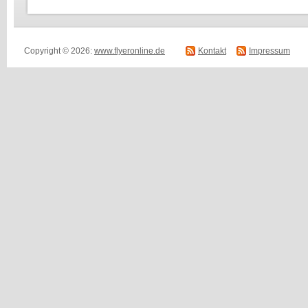
Copyright © 2026:
www.flyeronline.de
Kontakt
Impressum