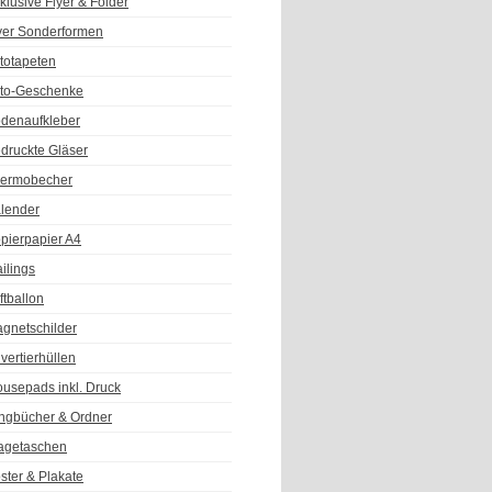
klusive Flyer & Folder
yer Sonderformen
totapeten
to-Geschenke
denaufkleber
druckte Gläser
ermobecher
lender
pierpapier A4
ilings
ftballon
gnetschilder
vertierhüllen
usepads inkl. Druck
ngbücher & Ordner
agetaschen
ster & Plakate