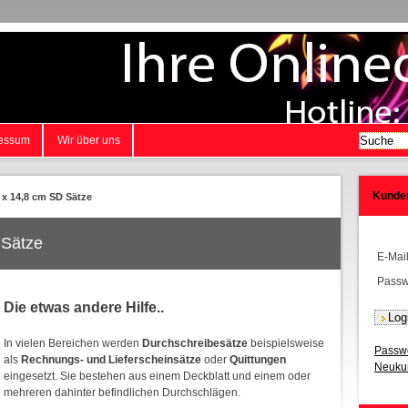
essum
Wir über uns
Kunde
 x 14,8 cm SD Sätze
 Sätze
E-Mai
Passw
Die etwas andere Hilfe..
In vielen Bereichen werden
Durchschreibesätze
beispielsweise
Passwo
als
Rechnungs- und Lieferscheinsätze
oder
Quittungen
Neukun
eingesetzt. Sie bestehen aus einem Deckblatt und einem oder
mehreren dahinter befindlichen Durchschlägen.