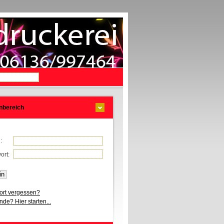
nbereich
l:
ort:
rt vergessen?
de? Hier starten...