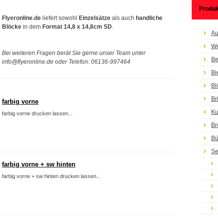
Produk
Flyeronline.de
liefert sowohl
Einzelsätze
als auch
handliche
Blöcke
in dem
Format 14,8 x 14,8cm SD
.
Au
We
Bei weiteren Fragen berät Sie gerne unser Team unter
Be
info@flyeronline.de oder Telefon: 06136-997464
Bi
Bl
Br
farbig vorne
Ku
farbig vorne drucken lassen...
Br
Bü
Se
farbig vorne + sw hinten
farbig vorne + sw hinten drucken lassen...