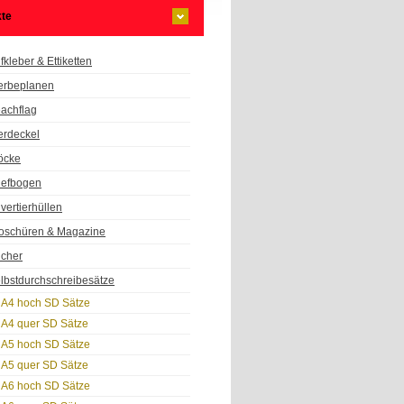
te
fkleber & Ettiketten
rbeplanen
achflag
erdeckel
öcke
iefbogen
vertierhüllen
oschüren & Magazine
cher
lbstdurchschreibesätze
A4 hoch SD Sätze
A4 quer SD Sätze
A5 hoch SD Sätze
A5 quer SD Sätze
A6 hoch SD Sätze