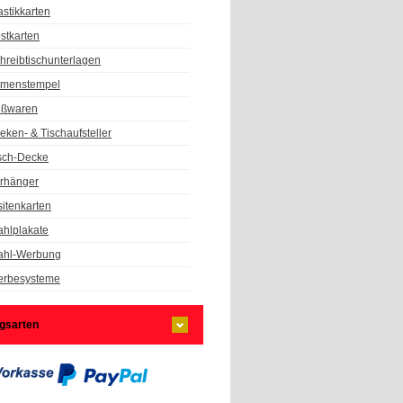
astikkarten
stkarten
hreibtischunterlagen
rmenstempel
ßwaren
eken- & Tischaufsteller
sch-Decke
rhänger
sitenkarten
hlplakate
hl-Werbung
rbesysteme
gsarten