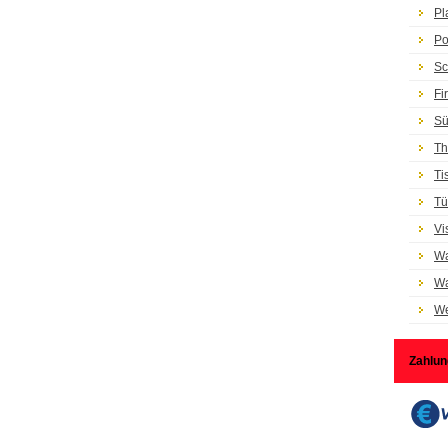
Pl
Po
Sc
Fi
Sü
Th
Ti
Tü
Vi
Wa
Wa
We
Zahlun