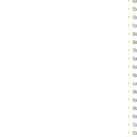
Ex
Fl
Fo
Fo
Bo
Be
Th
Ka
Ko
Ma
Lu
Ma
Ku
Mo
Ri
Tr
Po