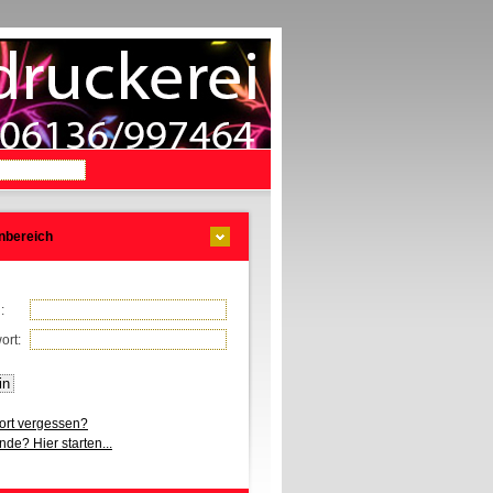
nbereich
l:
ort:
rt vergessen?
de? Hier starten...