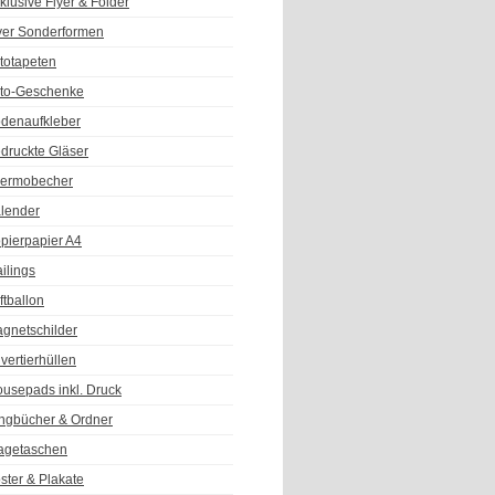
klusive Flyer & Folder
yer Sonderformen
totapeten
to-Geschenke
denaufkleber
druckte Gläser
ermobecher
lender
pierpapier A4
ilings
ftballon
gnetschilder
vertierhüllen
usepads inkl. Druck
ngbücher & Ordner
agetaschen
ster & Plakate