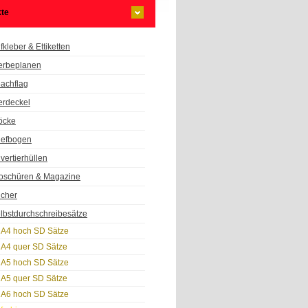
te
fkleber & Ettiketten
rbeplanen
achflag
erdeckel
öcke
iefbogen
vertierhüllen
oschüren & Magazine
cher
lbstdurchschreibesätze
A4 hoch SD Sätze
A4 quer SD Sätze
A5 hoch SD Sätze
A5 quer SD Sätze
A6 hoch SD Sätze