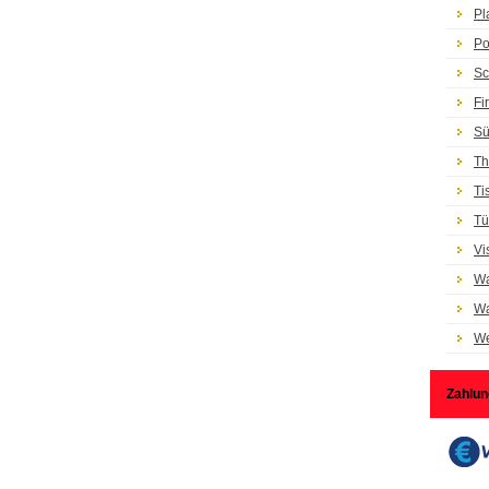
Pl
Po
Sc
Fi
Sü
Th
Ti
Tü
Vi
Wa
Wa
We
Zahlun