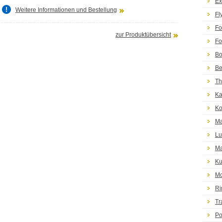
Ex
Weitere Informationen und Bestellung
Fl
Fo
zur Produktübersicht
Fo
Bo
Be
Th
Ka
Ko
Ma
Lu
Ma
Ku
Mo
Ri
Tr
Po