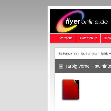
Startseite
Datenschutz
Impr
Sie befinden sich hier:
Startseite
/
farbig 
farbig vorne + sw hint