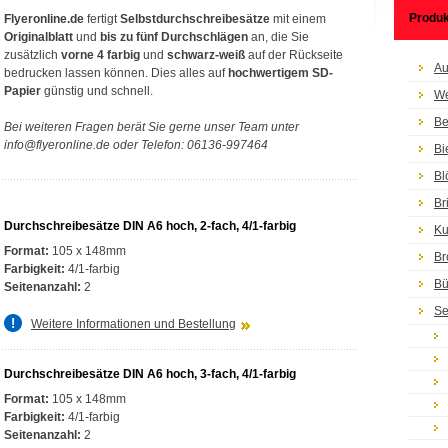
Produk
Flyeronline.de
fertigt
Selbstdurchschreibesätze
mit einem
Originalblatt
und
bis zu fünf Durchschlägen
an, die Sie
zusätzlich
vorne 4 farbig
und
schwarz-weiß
auf der Rückseite
Au
bedrucken lassen können. Dies alles auf
hochwertigem SD-
Papier
günstig und schnell.
We
Be
Bei weiteren Fragen berät Sie gerne unser Team unter
info@flyeronline.de oder Telefon: 06136-997464
Bi
Bl
Br
Durchschreibesätze DIN A6 hoch, 2-fach, 4/1-farbig
Ku
Format:
105 x 148mm
Br
Farbigkeit:
4/1-farbig
Bü
Seitenanzahl:
2
Se
Weitere Informationen und Bestellung
Durchschreibesätze DIN A6 hoch, 3-fach, 4/1-farbig
Format:
105 x 148mm
Farbigkeit:
4/1-farbig
Seitenanzahl:
2