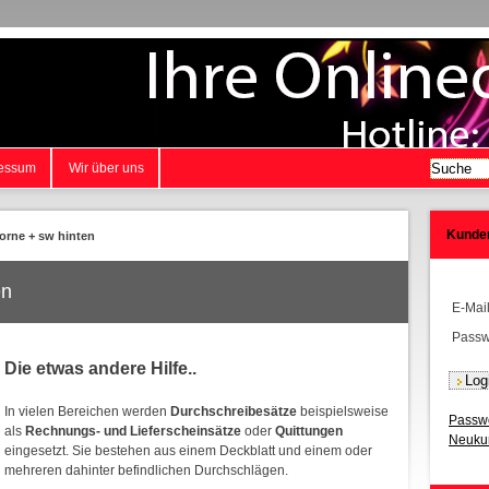
essum
Wir über uns
Kunde
vorne + sw hinten
en
E-Mai
Passw
Die etwas andere Hilfe..
In vielen Bereichen werden
Durchschreibesätze
beispielsweise
Passwo
als
Rechnungs- und Lieferscheinsätze
oder
Quittungen
Neukun
eingesetzt. Sie bestehen aus einem Deckblatt und einem oder
mehreren dahinter befindlichen Durchschlägen.