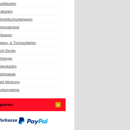
astikkarten
stkarten
hreibtischunterlagen
rmenstempel
ßwaren
eken- & Tischaufsteller
sch-Decke
rhänger
sitenkarten
hlplakate
hl-Werbung
rbesysteme
gsarten