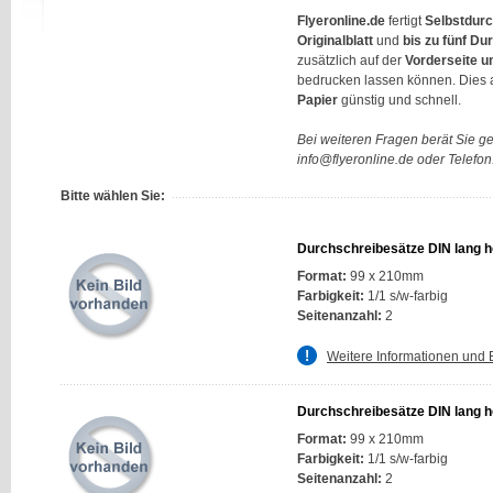
Flyeronline.de
fertigt
Selbstdur
Originalblatt
und
bis zu fünf D
zusätzlich auf der
Vorderseite u
bedrucken lassen können. Dies a
Papier
günstig und schnell.
Bei weiteren Fragen berät Sie g
info@flyeronline.de oder Telefo
Bitte wählen Sie:
Durchschreibesätze DIN lang ho
Format:
99 x 210mm
Farbigkeit:
1/1 s/w-farbig
Seitenanzahl:
2
Weitere Informationen und 
Durchschreibesätze DIN lang ho
Format:
99 x 210mm
Farbigkeit:
1/1 s/w-farbig
Seitenanzahl:
2