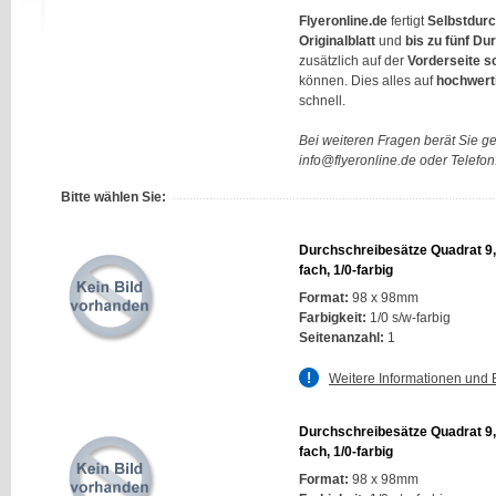
Flyeronline.de
fertigt
Selbstdur
Originalblatt
und
bis zu fünf D
zusätzlich auf der
Vorderseite s
können. Dies alles auf
hochwert
schnell.
Bei weiteren Fragen berät Sie g
info@flyeronline.de oder Telefo
Bitte wählen Sie:
Durchschreibesätze Quadrat 9,
fach, 1/0-farbig
Format:
98 x 98mm
Farbigkeit:
1/0 s/w-farbig
Seitenanzahl:
1
Weitere Informationen und 
Durchschreibesätze Quadrat 9,
fach, 1/0-farbig
Format:
98 x 98mm